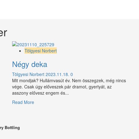
er
Tölgyesi Norbert
Négy deka
Tölgyesi Norbert
2023.11.18.
0
Mit mondjak? Hullámvasút év. Nem összegzek, még nincs
vége. Csak úgy előveszek pár dramot, gyertyát, az
asszony elővesz engem és...
Read
Read More
more
about
Négy
deka
y Bottling