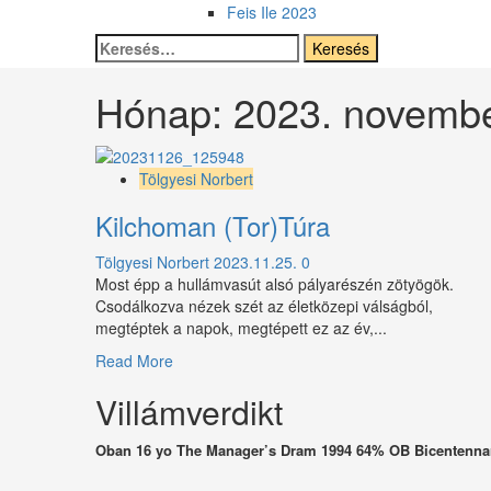
Feis Ile 2023
Keresés:
Hónap:
2023. novemb
Tölgyesi Norbert
Kilchoman (Tor)Túra
Tölgyesi Norbert
2023.11.25.
0
Most épp a hullámvasút alsó pályarészén zötyögök.
Csodálkozva nézek szét az életközepi válságból,
megtéptek a napok, megtépett ez az év,...
Read
Read More
more
Villámverdikt
about
Kilchoman
(Tor)Túra
Oban 16 yo The Manager’s Dram 1994 64% OB Bicentennar