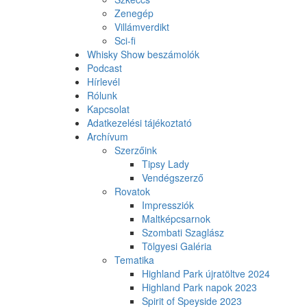
Zenegép
Villámverdikt
Sci-fi
Whisky Show beszámolók
Podcast
Hírlevél
Rólunk
Kapcsolat
Adatkezelési tájékoztató
Archívum
Szerzőink
Tipsy Lady
Vendégszerző
Rovatok
Impressziók
Maltképcsarnok
Szombati Szaglász
Tölgyesi Galéria
Tematika
Highland Park újratöltve 2024
Highland Park napok 2023
Spirit of Speyside 2023