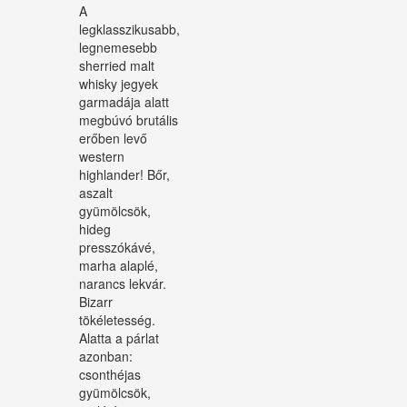
A
legklasszikusabb,
legnemesebb
sherried malt
whisky jegyek
garmadája alatt
megbúvó brutális
erőben levő
western
highlander! Bőr,
aszalt
gyümölcsök,
hideg
presszókávé,
marha alaplé,
narancs lekvár.
Bizarr
tökéletesség.
Alatta a párlat
azonban:
csonthéjas
gyümölcsök,