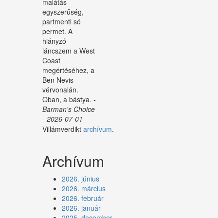
malátás
egyszerűség,
partmenti só
permet. A
hiányzó
láncszem a West
Coast
megértéséhez, a
Ben Nevis
vérvonalán.
Oban, a bástya.
-
Barman's Choice
- 2026-07-01
Villámverdikt
archívum
.
Archívum
2026. június
2026. március
2026. február
2026. január
2025. december