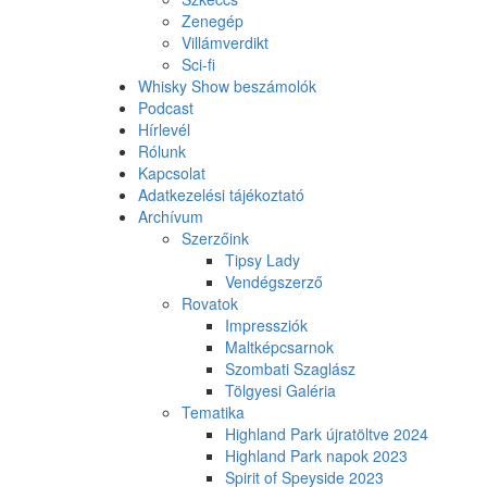
Zenegép
Villámverdikt
Sci-fi
Whisky Show beszámolók
Podcast
Hírlevél
Rólunk
Kapcsolat
Adatkezelési tájékoztató
Archívum
Szerzőink
Tipsy Lady
Vendégszerző
Rovatok
Impressziók
Maltképcsarnok
Szombati Szaglász
Tölgyesi Galéria
Tematika
Highland Park újratöltve 2024
Highland Park napok 2023
Spirit of Speyside 2023