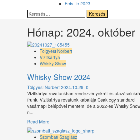
Feis Ile 2023
Keresés:
Hónap:
2024. október
Tölgyesi Norbert
Vizitkártya
Whisky Show
Whisky Show 2024
Tölgyesi Norbert
2024.10.29.
0
Vizitkártya rovatunkban rendezvényekről és utazásainkró
írunk. Vizitkártya rovatunk kabalája Csak egy standard
vasárnapi belépővel mentem, de a 2022-es Whisky Sho
n...
Read
Read More
more
about
Szombati Szaglász