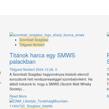
Szombati Szaglász
Tölgyesi Norbert
Titánok harca egy SMWS
palackban
Tölgyesi Norbert
2024.10.26.
0
T
l
A Szombati Szaglász hagyományos kóstoló-elemző
V
sorozatunk heti rendszerességgel szombatonként. Ha
í
w-
abból indulunk ki, hogy a SMWS (Scotch Malt Whisky
T
Society)...
ö
Read
Read More
R
more
about