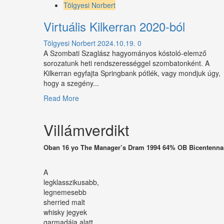
Whisky
Tölgyesi Norbert
Show
2024
Virtuális Kilkerran 2020-ból
Tölgyesi Norbert
2024.10.19.
0
A Szombati Szaglász hagyományos kóstoló-elemző
sorozatunk heti rendszerességgel szombatonként. A
Kilkerran egyfajta Springbank pótlék, vagy mondjuk úgy,
hogy a szegény...
Read
Read More
more
about
Villámverdikt
Virtuális
Kilkerran
2020-
Oban 16 yo The Manager’s Dram 1994 64% OB Bicentennar
ból
A
legklasszikusabb,
legnemesebb
sherried malt
whisky jegyek
garmadája alatt