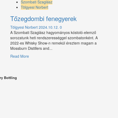
Titánok
Szombati Szaglász
harca
Tölgyesi Norbert
egy
Tőzegdombi fenegyerek
SMWS
palackban
Tölgyesi Norbert
2024.10.12.
0
A Szombati Szaglász hagyományos kóstoló-elemző
sorozatunk heti rendszerességgel szombatonként. A
2022-es Whisky Show-n remekül éreztem magam a
Mossburn Distillers and...
Read
Read More
more
about
Tőzegdombi
fenegyerek
y Bottling