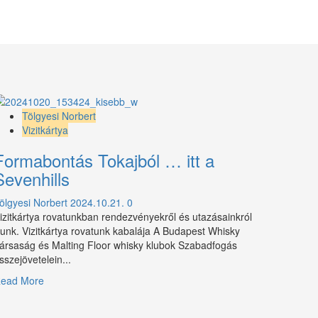
Tölgyesi Norbert
Vizitkártya
Formabontás Tokajból … itt a
Sevenhills
ölgyesi Norbert
2024.10.21.
0
izitkártya rovatunkban rendezvényekről és utazásainkról
runk. Vizitkártya rovatunk kabalája A Budapest Whisky
ársaság és Malting Floor whisky klubok Szabadfogás
sszejövetelein...
Read
ead More
more
about