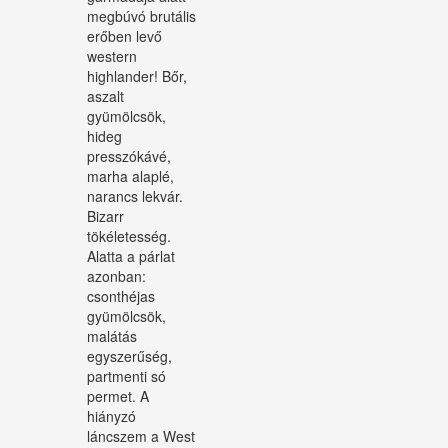
megbúvó brutális
erőben levő
western
highlander! Bőr,
aszalt
gyümölcsök,
hideg
presszókávé,
marha alaplé,
narancs lekvár.
Bizarr
tökéletesség.
Alatta a párlat
azonban:
csonthéjas
gyümölcsök,
malátás
egyszerűség,
partmenti só
permet. A
hiányzó
láncszem a West