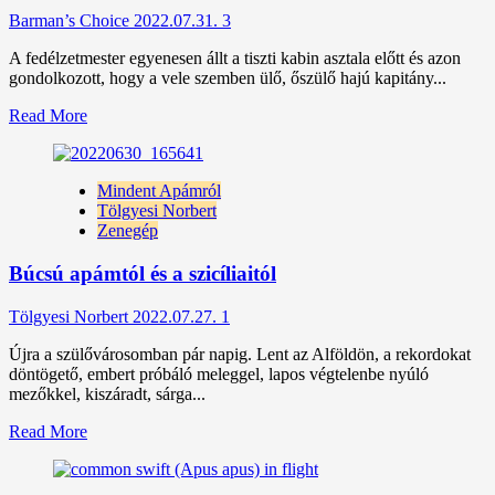
Barman’s Choice
2022.07.31.
3
A fedélzetmester egyenesen állt a tiszti kabin asztala előtt és azon
gondolkozott, hogy a vele szemben ülő, őszülő hajú kapitány...
Read
Read More
more
about
Az
Mindent Apámról
utolsó
Tölgyesi Norbert
nap
Zenegép
Búcsú apámtól és a szicíliaitól
Tölgyesi Norbert
2022.07.27.
1
Újra a szülővárosomban pár napig. Lent az Alföldön, a rekordokat
döntögető, embert próbáló meleggel, lapos végtelenbe nyúló
mezőkkel, kiszáradt, sárga...
Read
Read More
more
about
Búcsú