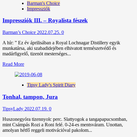
Barman's Choice
apámtól
Impressziók
és
a
Impressziók III. – Royalista fészek
szicíliaitól
Barman’s Choice
2022.07.25.
0
A hír: ” Ez év áprilisában a Royal Lochnagar Distillery egyik
munkatársa, aki szabadidejében elhivatott természetvédő és
madárfigyelő, tizenöt mesterséges...
Read
Read More
more
about
Impressziók
Tipsy Lady's Spirit Diary
III.
–
Tonhal, tampon, Jura
Royalista
fészek
TipsyLady
2022.07.19.
0
Huszonegyóra tizennyolc perc. Slattyogok a tangapapucsomban,
mint Csámpás Rozi a Roni felé. 0-24-es mentsváram. Unottan,
amolyan hétfő reggeli motivációval pakolom...