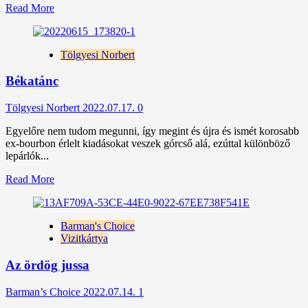
Read
Read More
more
about
Tonhal,
Tölgyesi Norbert
tampon,
Jura
Békatánc
Tölgyesi Norbert
2022.07.17.
0
Egyelőre nem tudom megunni, így megint és újra és ismét korosabb
ex-bourbon érlelt kiadásokat veszek górcső alá, ezúttal különböző
lepárlók...
Read
Read More
more
about
Békatánc
Barman's Choice
Vizitkártya
Az ördög jussa
Barman’s Choice
2022.07.14.
1