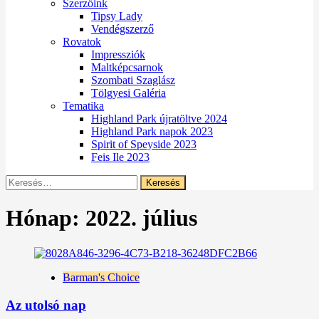
Szerzőink
Tipsy Lady
Vendégszerző
Rovatok
Impressziók
Maltképcsarnok
Szombati Szaglász
Tölgyesi Galéria
Tematika
Highland Park újratöltve 2024
Highland Park napok 2023
Spirit of Speyside 2023
Feis Ile 2023
Keresés:
Hónap:
2022. július
Barman's Choice
Az utolsó nap