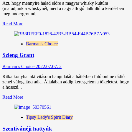
Azt, hogy mennyire halad előre a magyar whisky kultúra
(maradjunk a whiskynél, mert a nagy átfogó italkultúra kérdésben
még underground,...
Read
Read More
more
about
Az
Barman's Choice
ördög
jussa
Szleng Grant
Barman’s Choice
2022.07.07.
2
Ritka konyhai aktivitásom hangulatát a háttérben futó online rádió
zenei válogatása adja. Általában addig keresgetem a tökéletest, hogy
a hosszú...
Read
Read More
more
about
Szleng
Tipsy Lady's Spirit Diary
Grant
Szentivánéji hattyúk