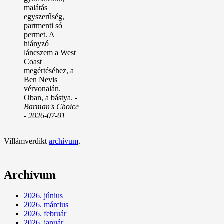
malátás
egyszerűség,
partmenti só
permet. A
hiányzó
láncszem a West
Coast
megértéséhez, a
Ben Nevis
vérvonalán.
Oban, a bástya.
-
Barman's Choice
- 2026-07-01
Villámverdikt
archívum
.
Archívum
2026. június
2026. március
2026. február
2026. január