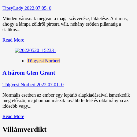
TipsyLady
2022.07.05.
0
Minden városnak megvan a maga szívverése, lüktetése. A ritmus,
ahogy a lámpa zöldről pirosra vált, néhány erőtlen pillanatig a
statikus...
Read
Read More
more
about
Szentivánéji
Tölgyesi Norbert
hattyúk
A három Glen Grant
Tölgyesi Norbert
2022.07.01.
0
Normális esetben az ember egy lepárló alapkiadásaival ismerkedik
meg először, majd onnan mászik tovább felfelé és oldalirányba az
idősebb vagy...
Read
Read More
more
about
Villámverdikt
A