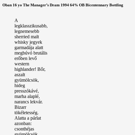
három
Oban 16 yo The Manager’s Dram 1994 64% OB Bicentennary Bottling
Glen
Grant
A
legklasszikusabb,
legnemesebb
sherried malt
whisky jegyek
garmadája alatt
megbúvó brutális
erőben levő
western
highlander! Bőr,
aszalt
gyümölcsök,
hideg
presszókávé,
marha alaplé,
narancs lekvár.
Bizarr
tökéletesség.
Alatta a párlat
azonban:
csonthéjas
gyümölcsök,