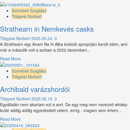
more
about
Szombati Szaglász
Tokaji
Tölgyesi Norbert
ardszú
Strathearn in Nemkevés casks
–
chapter
Tölgyesi Norbert
2025.05.24.
0
2
A Strathearn egy Anam Na H-Alba kóstoló apropóján került elém, ami
már a második volt a sorban a 2022 decemberi...
Read
Read More
more
about
Szombati Szaglász
Strathearn
Tölgyesi Norbert
in
Archibald varázshordói
Nemkevés
casks
Tölgyesi Norbert
2025.05.10.
0
Egyáltalán nem akartam ezt a sort. De egy meg nem nevezett whisky-
kufár addig-addig egyezkedett velem, amíg - magam sem értem...
Read
Read More
more