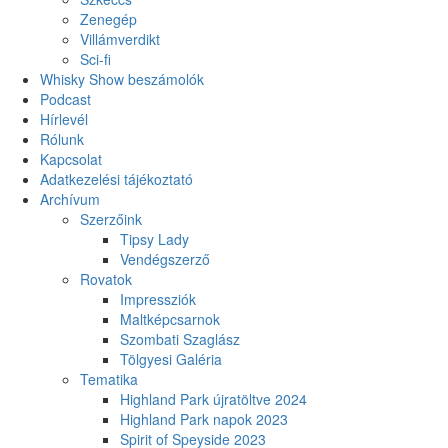
Zenegép
Villámverdikt
Sci-fi
Whisky Show beszámolók
Podcast
Hírlevél
Rólunk
Kapcsolat
Adatkezelési tájékoztató
Archívum
Szerzőink
Tipsy Lady
Vendégszerző
Rovatok
Impressziók
Maltképcsarnok
Szombati Szaglász
Tölgyesi Galéria
Tematika
Highland Park újratöltve 2024
Highland Park napok 2023
Spirit of Speyside 2023