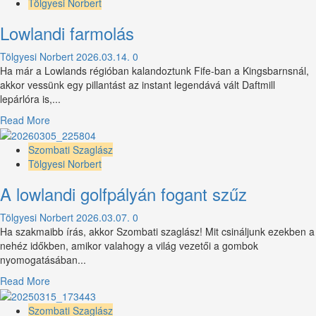
aranya
Tölgyesi Norbert
Lowlandi farmolás
Tölgyesi Norbert
2026.03.14.
0
Ha már a Lowlands régióban kalandoztunk Fife-ban a Kingsbarnsnál,
akkor vessünk egy pillantást az instant legendává vált Daftmill
lepárlóra is,...
Read
Read More
more
about
Szombati Szaglász
Lowlandi
Tölgyesi Norbert
farmolás
A lowlandi golfpályán fogant szűz
Tölgyesi Norbert
2026.03.07.
0
Ha szakmaibb írás, akkor Szombati szaglász! Mit csináljunk ezekben a
nehéz időkben, amikor valahogy a világ vezetői a gombok
nyomogatásában...
Read
Read More
more
about
Szombati Szaglász