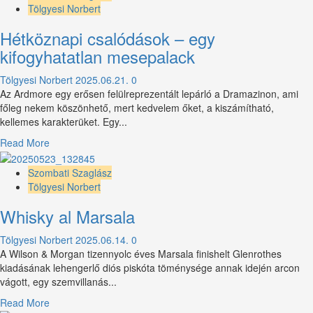
A
Tölgyesi Norbert
lowlandi
Hétköznapi csalódások – egy
golfpályán
fogant
kifogyhatatlan mesepalack
szűz
Tölgyesi Norbert
2025.06.21.
0
Az Ardmore egy erősen felülreprezentált lepárló a Dramazinon, ami
főleg nekem köszönhető, mert kedvelem őket, a kiszámítható,
kellemes karakterüket. Egy...
Read
Read More
more
about
Szombati Szaglász
Hétköznapi
Tölgyesi Norbert
csalódások
Whisky al Marsala
–
egy
Tölgyesi Norbert
2025.06.14.
0
kifogyhatatlan
A Wilson & Morgan tizennyolc éves Marsala finishelt Glenrothes
mesepalack
kiadásának lehengerlő diós piskóta töménysége annak idején arcon
vágott, egy szemvillanás...
Read
Read More