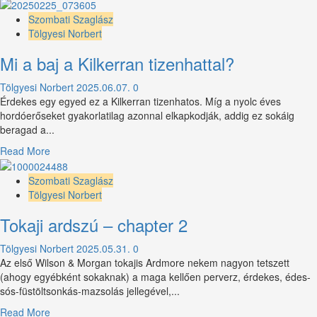
more
about
Szombati Szaglász
Whisky
Tölgyesi Norbert
al
Mi a baj a Kilkerran tizenhattal?
Marsala
Tölgyesi Norbert
2025.06.07.
0
Érdekes egy egyed ez a Kilkerran tizenhatos. Míg a nyolc éves
hordóerőseket gyakorlatilag azonnal elkapkodják, addig ez sokáig
beragad a...
Read
Read More
more
about
Szombati Szaglász
Mi
Tölgyesi Norbert
a
Tokaji ardszú – chapter 2
baj
a
Tölgyesi Norbert
2025.05.31.
0
Kilkerran
Az első Wilson & Morgan tokajis Ardmore nekem nagyon tetszett
tizenhattal?
(ahogy egyébként sokaknak) a maga kellően perverz, érdekes, édes-
sós-füstöltsonkás-mazsolás jellegével,...
Read
Read More