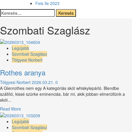
Feis Ile 2023
Keresés:
Szombati Szaglász
Legújabb
Szombati Szaglász
Tölgyesi Norbert
Rothes aranya
Tölgyesi Norbert
2026.03.21.
0
A Glenrothes nem egy A kategóriás skót whiskylepárló. Blendbe
szállító, kissé szürke eminenciás, bár mi, akik jobban elmerültünk a
skót...
Read
Read More
more
about
Legújabb
Rothes
Szombati Szaglász