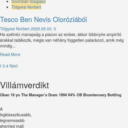
about
Szombati Szaglász
Archibald
Tölgyesi Norbert
varázshordói
Tesco Ben Nevis Oloróziából
Tölgyesi Norbert
2025.05.03.
0
Ha szétnéz manapság a piacon az ember, akkor többnyire arcpirító
árakkal találkozik, mégis van néhány független palackozó, amik még
mindig...
Read
Read More
more
ejegyzések
about
2
3
4
Next
Tesco
apozása
Ben
Villámverdikt
Nevis
Oloróziából
Oban 16 yo The Manager’s Dram 1994 64% OB Bicentennary Bottling
A
legklasszikusabb,
legnemesebb
sherried malt