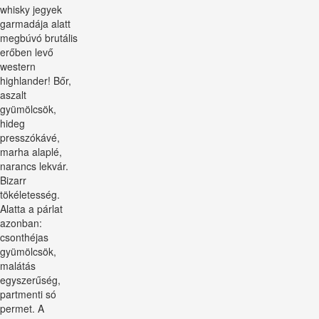
whisky jegyek
garmadája alatt
megbúvó brutális
erőben levő
western
highlander! Bőr,
aszalt
gyümölcsök,
hideg
presszókávé,
marha alaplé,
narancs lekvár.
Bizarr
tökéletesség.
Alatta a párlat
azonban:
csonthéjas
gyümölcsök,
malátás
egyszerűség,
partmenti só
permet. A