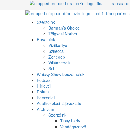
Skip
to
Primary
content
Menu
Szerzőink
Barman’s Choice
Tölgyesi Norbert
Rovataink
Vizitkártya
Szkeccs
Zenegép
Villámverdikt
Sci-fi
Whisky Show beszámolók
Podcast
Hírlevél
Rólunk
Kapcsolat
Adatkezelési tájékoztató
Archívum
Szerzőink
Tipsy Lady
Vendégszerző