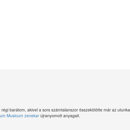
régi barátom, akivel a sors számtalanszor összekötötte már az utunka
ium Musicum zenekar
újranyomott anyagait.