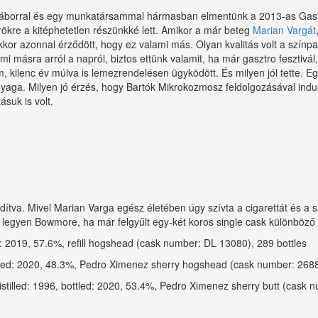
borral és egy munkatársammal hármasban elmentünk a 2013-as Gastrob
rökre a kitéphetetlen részünkké lett. Amikor a már beteg
Marian Vargát
r azonnal érződött, hogy ez valami más. Olyan kvalitás volt a színpad
 másra arról a napról, biztos ettünk valamit, ha már gasztro fesztivál,
, kilenc év múlva is lemezrendelésen ügyködött. És milyen jól tette. 
yaga. Milyen jó érzés, hogy Bartók Mikrokozmosz feldolgozásával indul, 
suk is volt.
va. Mivel Marian Varga egész életében úgy szívta a cigarettát és a sziva
e legyen Bowmore, ha már felgyűlt egy-két koros single cask különböző 
d: 2019, 57.6%, refill hogshead (cask number: DL 13080), 289 bottles
ttled: 2020, 48.3%, Pedro Ximenez sherry hogshead (cask number: 2688
tilled: 1996, bottled: 2020, 53.4%, Pedro Ximenez sherry butt (cask n