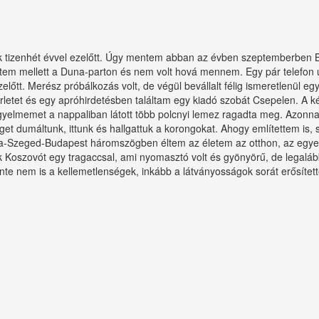
tizenhét évvel ezelőtt. Úgy mentem abban az évben szeptemberben Bud
etem mellett a Duna-parton és nem volt hová mennem. Egy pár telefon
azelőtt. Merész próbálkozás volt, de végül bevállalt félig ismeretlenül 
letet és egy apróhirdetésben találtam egy kiadó szobát Csepelen. A k
 figyelmemet a nappaliban látott több polcnyi lemez ragadta meg. Azonn
get dumáltunk, ittunk és hallgattuk a korongokat. Ahogy említettem is,
saba-Szeged-Budapest háromszögben éltem az életem az otthon, az egye
k Koszovót egy tragaccsal, ami nyomasztó volt és gyönyörű, de legal
te nem is a kellemetlenségek, inkább a látványosságok sorát erősítette