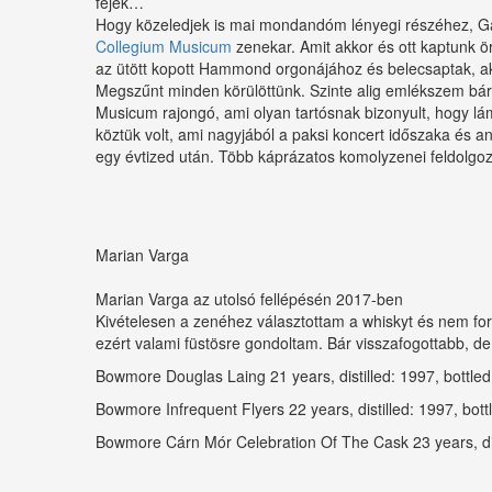
fejek…
Hogy közeledjek is mai mondandóm lényegi részéhez, Gá
Collegium Musicum
zenekar. Amit akkor és ott kaptunk ö
az ütött kopott Hammond orgonájához és belecsaptak, akko
Megszűnt minden körülöttünk. Szinte alig emlékszem bármi
Musicum rajongó, ami olyan tartósnak bizonyult, hogy lám
köztük volt, ami nagyjából a paksi koncert időszaka és an
egy évtized után. Több káprázatos komolyzenei feldolgozá
Marian Varga
Marian Varga az utolsó fellépésén 2017-ben
Kivételesen a zenéhez választottam a whiskyt és nem fordít
ezért valami füstösre gondoltam. Bár visszafogottabb, d
Bowmore Douglas Laing 21 years, distilled: 1997, bottle
Bowmore Infrequent Flyers 22 years, distilled: 1997, bo
Bowmore Cárn Mór Celebration Of The Cask 23 years, dis