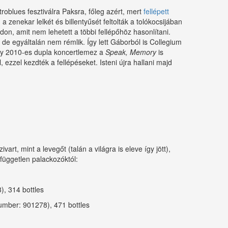
lues fesztiválra Paksra, főleg azért, mert
fellépett
, a zenekar lelkét és billentyűsét feltolták a tolókocsijában
on, amit nem lehetett a többi fellépőhöz hasonlítani.
 de egyáltalán nem rémlik. Így lett Gáborból is Collegium
Egy 2010-es dupla koncertlemez a
Speak, Memory
is
ezzel kezdték a fellépéseket. Isteni újra hallani majd
rt, mint a levegőt (talán a világra is eleve így jött),
független palackozóktól:
), 314 bottles
umber: 901278), 471 bottles