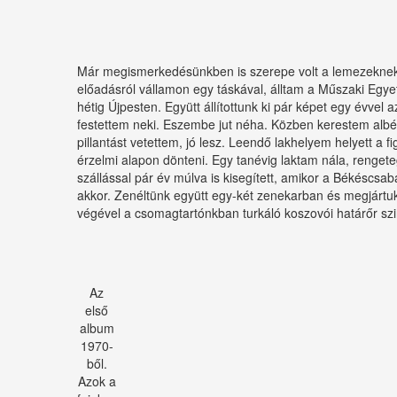
Már megismerkedésünkben is szerepe volt a lemezeknek 
előadásról vállamon egy táskával, álltam a Műszaki Egy
hétig Újpesten. Együtt állítottunk ki pár képet egy évvel 
festettem neki. Eszembe jut néha. Közben kerestem albér
pillantást vetettem, jó lesz. Leendő lakhelyem helyett a
érzelmi alapon dönteni. Egy tanévig laktam nála, rengete
szállással pár év múlva is kisegített, amikor a Békésc
akkor. Zenéltünk együtt egy-két zenekarban és megjártu
végével a csomagtartónkban turkáló koszovói határőr szin
Az
első
album
1970-
ből.
Azok a