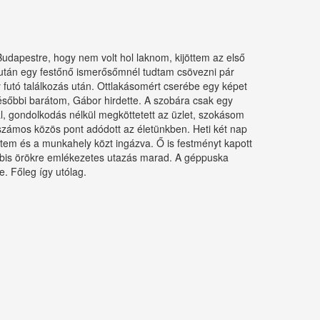
apestre, hogy nem volt hol laknom, kijöttem az első
 után egy festőnő ismerősőmnél tudtam csövezni pár
egy futó találkozás után. Ottlakásomért cserébe egy képet
ésőbbi barátom, Gábor hirdette. A szobára csak egy
al, gondolkodás nélkül megköttetett az üzlet, szokásom
 számos közös pont adódott az életünkben. Heti két nap
tem és a munkahely közt ingázva. Ő is festményt kapott
ábbis örökre emlékezetes utazás marad. A géppuska
. Főleg így utólag.