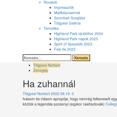
Rovatok
Impressziók
Maltképcsarnok
Szombati Szaglász
Tölgyesi Galéria
Tematika
Highland Park újratöltve 2024
Highland Park napok 2023
Spirit of Speyside 2023
Feis Ile 2023
Keresés:
Tölgyesi Norbert
Zenegép
Ha zuhannál
Tölgyesi Norbert
2022.08.19.
0
Ivásom és írásom apropója, hogy nemrég felkeresett egy 
köztük a legendás pozsonyi (egykor csehszlovák)
Colleg